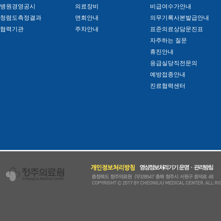
병원경영공시
의료장비
비급여수가안내
청렴도측정결과
면회안내
의무기록사본발급안내
협력기관
주차안내
표준의료상담문진표
자주하는 질문
휴진안내
응급실당직전문의
예방접종안내
진료협력센터