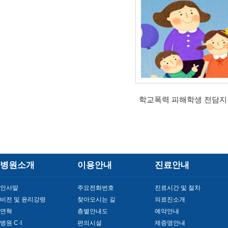
학교폭력 피해학생 전담지
병원소개
이용안내
진료안내
인사말
주요전화번호
진료시간 및 절차
비전 및 윤리강령
찾아오시는 길
의료진소개
연혁
층별안내도
예약안내
병원 C·I
편의시설
제증명안내