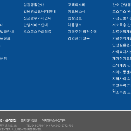
입원생활안내
고객의소리
간호·간병
입원병실료/식대안내
의료원소식
호스피스 완
신포괄수가제안내
입찰정보
가정간호사
내
간병서비스안내
채용정보
저소득층 간
발급안내
호스피스완화의료
지역주민 의견수렴
의료취약계층
문진표
감염관리 교육
의료취약계
문
만성질환관
사회복지시설
문의
재가장기요
소외계층 
지역아동센
지역사회 의
학교폭력 피
업
저소득층 노