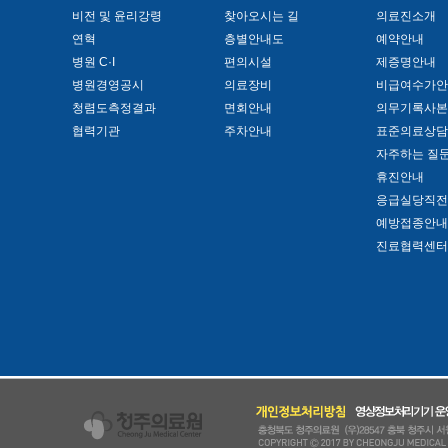
비전 및 윤리강령
찾아오시는 길
의료진소개
연혁
층별안내도
예약안내
병원 C·I
편의시설
제증명안내
병원경영공시
의료장비
비급여수가안
청렴도측정결과
면회안내
의무기록사본
협력기관
주차안내
표준의료상담
자주하는 질
휴진안내
응급실당직전
예방접종안내
진료협력센터