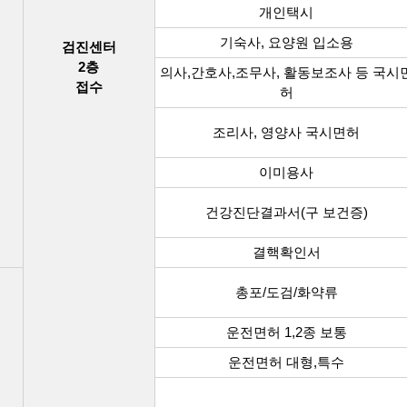
개인택시
기숙사, 요양원 입소용
검진센터
2층
의사,간호사,조무사, 활동보조사 등 국시
접수
허
조리사, 영양사 국시면허
이미용사
건강진단결과서(구 보건증)
결핵확인서
총포/도검/화약류
운전면허 1,2종 보통
운전면허 대형,특수