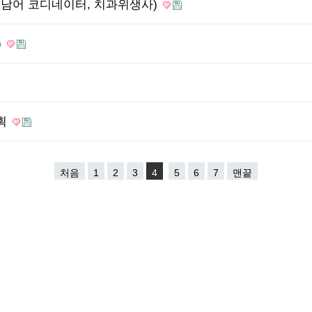
트남어 코디네이터, 치과위생사)
)
계획
처음
1
2
3
4
5
6
7
맨끝