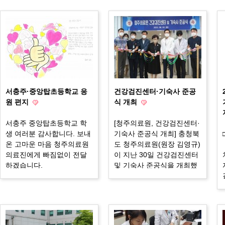
서충주·중앙탑초등학교 응
건강검진센터·기숙사 준공
원 편지
식 개최
서충주 중앙탑초등학교 학
[청주의료원, 건강검진센터·
생 여러분 감사합니다. 보내
기숙사 준공식 개최] 충청북
온 고마운 마음 청주의료원
도 청주의료원(원장 김영규)
의료진에게 빠짐없이 전달
이 지난 30일 건강검진센터
하겠습니다.
및 기숙사 준공식을 개최했
다. 이 날 준공식에는 코로
나-19 재확산 방지를 위해
김영규 청주의료원장을 포
함한 임직원들로 진행되었
다. 2020년도부터 2022년까