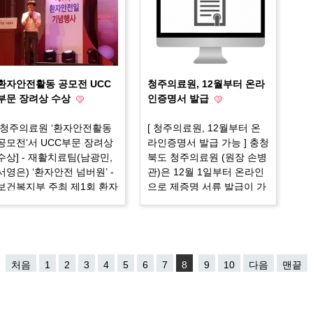
간 : 2019년 1월 1일 ~ 12월
을 보였다. 본 교육은 호스피
만
31일 ○ 점검자 : 청주의료원
스 완화의료에 요구되는 기
를 
개인영상정보 접근권한자
본적인 지식, 기술 습득, 자
개
원봉사자의 역할 및 말기암
시
환자와 가족에 대한 이해와
지표
돌봄의 실제에 대해 교육받
으로
환자안전활동 공모전 UCC
청주의료원, 12월부터 온라
은 호스피스 자원봉사자 양
높
부문 장려상 수상
인증명서 발급
성을 목적으로 하고 있다. 주
2
요 교육 내용으로는 손병관
평
[청주의료원 ‘환자안전활동
[ 청주의료원, 12월부터 온
청주의료원장의 ‘100세 시
등
공모전’서 UCC부문 장려상
라인증명서 발급 가능 ] 충청
대’라는 주제를 시작으로 호
▲
수상] - 재활치료팀(남광민,
북도 청주의료원 (원장 손병
스피스 완화의료의 개념, 연
사
서영은) ‘환자안전 넘버원’ -
관)은 12월 1일부터 온라인
명의료결정법에 대한 이해,
사
보건복지부 주최 제1회 환자
으로 제증명 서류 발급이 가
호스피스 자원봉사자의 역
처
안전일 기념행사에서 진행 5
능하다고 28일 밝혔다. 건강
할, 말기암환자와 가족의 의
혈
월 29일(화) 보건복지부 주
에 관한 관심이 높아지며 예
사소통 및 사별관리(최영숙
료
관으로 '제1회 환자안전일
방 측면이나 조기진단 등으
대한웰다잉협회장), 아름다
내
기념행사'가 서울 백범 김구
로 병원을 찾는 분들이 많아
운 삶, 의미 있는 …
영
기념관 켄벤션홀에서 진행
지고, 그에 따른 병원업무의
처음
1
2
3
4
5
6
7
8
9
10
다음
맨끝
되었습니다. 정부는 환자안
다양화와 각종 서류 발급을
전법 제정의 계기가 된 (고)
위해 의료원을 직접 방문하
정종현(당시 9세)군의 안타
는 지역주민이 많이 늘었다.