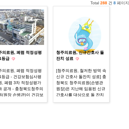
Total
288
건
8
페이지
주의료원, 폐렴 적정성평
청주의료원, 신규간호사 돌
 1등급
잔치 성료
주의료원, 폐렴 적정성평
[청주의료원, 철저한 방역 속
 1등급 - 건강보험심사평
신규 간호사 돌잔치 성료] 충
원, 폐렴 3차 적정성평가
청북도 청주의료원(손병관
과 공개 - 충청북도청주의
원장)은 지난해 임용된 신규
원(원장 손병관)이 건강보
간호사를 대상으로 돌 잔치
심사평가원에서 발표한
를 지난 18일(목) 별관 2층
렴 3차 적정성 평가에서 1
자혜학당에서 진행했다. 해
급을 받았다. 이번 평가는
당 행사는 신규 간호사들의
17년 10월부터 12월까지
1년간의 노고를 위로하고 의
렴으로 입원치료를 받은
료원의 구성원으로서 소속