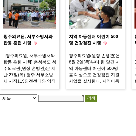
지 사업으로 추진한 청주의
료원은 국·도비 총 138억 원
을 투자하여 연면적 4,868
㎡, 지하 2층에서 지상 4층
규모로 건축되었다. 지하 2
층부터 지상 1층까지 기존
청주의료원, 서부소방서와
지역 아동센터 어린이 500
주차타위 위 필로티 형식으
합동 훈련 시행
명 건강검진 시행
로 건립되었으며 총 272대
의 주차 공간을 확보하였다.
​ [청주의료원, 서부소방서와
청주의료원(원장 손병관)은
지상 2층은 채혈실, 폐기능
합동 훈련 시행] 충청북도 청
8월 2일(목)부터 한 달간 지
검사실, 청력검사실, 구강검
주의료원(원장 손병관)은 지
역 아동센터 어린이 500명
진실, 내시경실 등의 최신 시
난 27일(목) 청주 서부소방
을 대상으로 건강검진 지원
설을 갖춘 건강검진센터에
서 사직119안전센터와 임직
사업을 실시한다. 지역아동
서는 일반건강검진·특수건
원으로 구성된 자위소방대
센터 건강검진 지원사업은
강검진·국가암검진 등의 서
가 참여한 가운데 합동 소방
청주의료원의 주요 공공의
비스를 제공할 예정이다. 본
훈련을 시행했다. 이날 훈련
료사업 중 하나로 지역아동
관 2층 종합건강검진센터는
은 병원 내에서 화재가 발생
센터 충북지원단을 통해 신
기존 공간의 확…
한 것을 가정 후 자위소방대
청한 아동들의 건강증진을
의 상황전파, 소화기 ·옥내
목적으로, 필요시 적절한 진
소화전을 이용한 초기 대응,
료를 제공하고, 일상생활의
대피반의 안내에 따른 환자
유의사항을 교육하여 도움