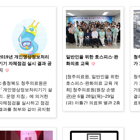
2019년 개인영상정보처리
일반인을 위한 호스피스·완
청
기기 자체점검 실시 결과 공
화의료 교육
가
지
[청주의료원, 일반인을 위한
청
□ 충청북도 청주의료원은
호스피스·완화의료 교육 개
가
「개인영상정보처리기기 설
최] 청주의료원(원장 손병
가
치․ 운영 지침」에 의거한
관)은 6월 28일(목)~29일
결
자체점검을 실시하고 점검
(금) 이틀간 의료원 별관 2층
료
결과를 첨부와 같이 공지합
자혜학당에서 일반인을 위
험
니다. ○ 법적 근거 : 개인정
한 호스피스 완화의료 교육
폐
보보호법 시행령 제27조 ○
을 실시한다. 이날 교육에는
등
점검 대상 : 청주의료원 내
예상을 초과한 50여명의 교
20
영상정보처리기기 ○ 점검 기
육생이 참가하여 높은 관심
폐